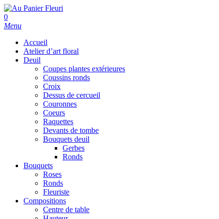
Skip
to
search
0
main
Menu
content
Accueil
Atelier d’art floral
Deuil
Coupes plantes extérieures
Coussins ronds
Croix
Dessus de cercueil
Couronnes
Coeurs
Raquettes
Devants de tombe
Bouquets deuil
Gerbes
Ronds
Bouquets
Roses
Ronds
Fleuriste
Compositions
Centre de table
Hauteur