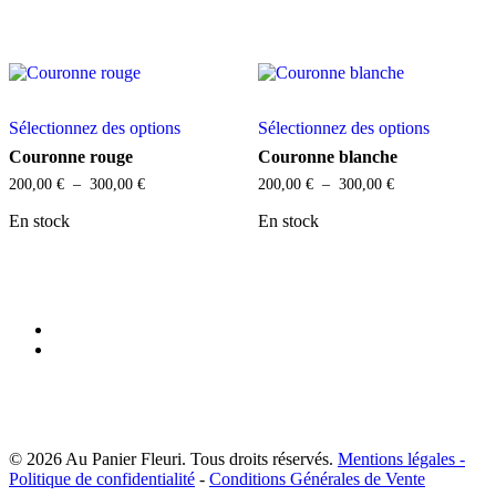
peuvent
peuvent
à
à
être
être
300,00 €
300,00 €
choisies
choisies
sur
sur
la
la
Ce
Ce
page
page
Sélectionnez des options
Sélectionnez des options
produit
produit
du
du
a
a
produit
produit
Couronne rouge
Couronne blanche
plusieurs
plusieurs
Plage
Plage
200,00
€
–
300,00
€
200,00
€
–
300,00
€
variations.
variations
de
de
Les
Les
prix :
prix :
En stock
En stock
options
options
200,00 €
200,00 €
peuvent
peuvent
à
à
être
être
300,00 €
300,00 €
choisies
choisies
sur
sur
facebook
la
la
instagram
page
page
du
du
produit
produit
© 2026 Au Panier Fleuri. Tous droits réservés.
Mentions légales -
Politique de confidentialité
-
Conditions Générales de Vente