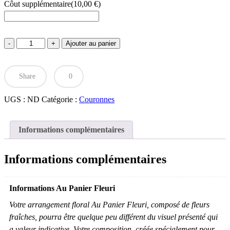
Côut supplémentaire
(
10,00
€
)
quantité
Ajouter au panier
de
Couronne
fuchsia
Share
0
UGS :
ND
Catégorie :
Couronnes
Informations complémentaires
Informations complémentaires
Informations Au Panier Fleuri
Votre arrangement floral Au Panier Fleuri, composé de fleurs
fraîches, pourra être quelque peu différent du visuel présenté qui
a valeur indicative. Votre composition, créée spécialement pour