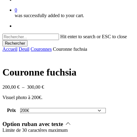
0
was successfully added to your cart.
facebook
instagram
Hit enter to search or ESC to close
Rechercher
Close
Accueil
Deuil
Couronnes
Couronne fuchsia
Search
Couronne fuchsia
Plage
200,00
€
–
300,00
€
de
Visuel photo à 200€.
prix :
200,00 €
à
Prix
300,00 €
Option ruban avec texte
Limite de 30 caractères maximum