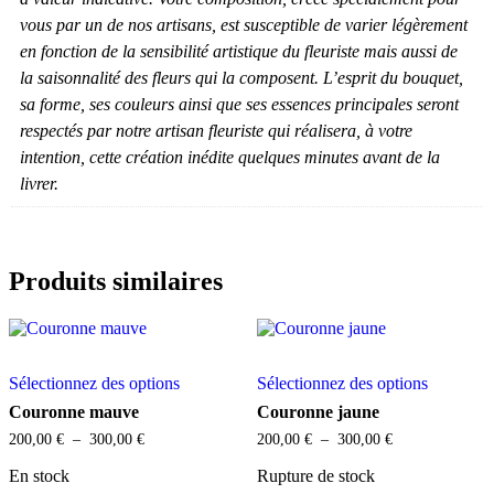
vous par un de nos artisans, est susceptible de varier légèrement
en fonction de la sensibilité artistique du fleuriste mais aussi de
la saisonnalité des fleurs qui la composent. L’esprit du bouquet,
sa forme, ses couleurs ainsi que ses essences principales seront
respectés par notre artisan fleuriste qui réalisera, à votre
intention, cette création inédite quelques minutes avant de la
livrer.
Produits similaires
Ce
Ce
Sélectionnez des options
Sélectionnez des options
produit
produit
a
a
Couronne mauve
Couronne jaune
plusieurs
plusieurs
Plage
Plage
200,00
€
–
300,00
€
200,00
€
–
300,00
€
variations.
variations
de
de
Les
Les
prix :
prix :
En stock
Rupture de stock
options
options
200,00 €
200,00 €