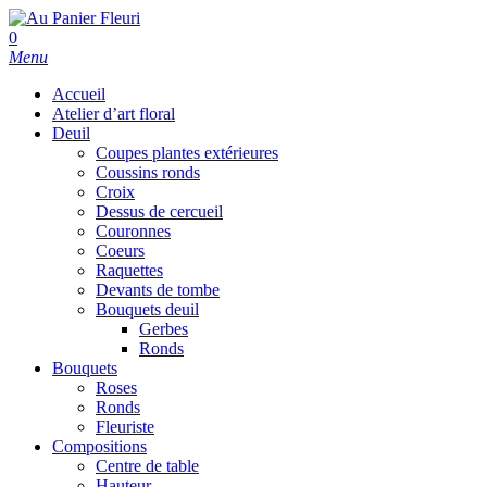
Skip
to
search
0
main
Menu
content
Accueil
Atelier d’art floral
Deuil
Coupes plantes extérieures
Coussins ronds
Croix
Dessus de cercueil
Couronnes
Coeurs
Raquettes
Devants de tombe
Bouquets deuil
Gerbes
Ronds
Bouquets
Roses
Ronds
Fleuriste
Compositions
Centre de table
Hauteur