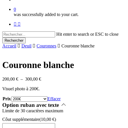
0
was successfully added to your cart.
facebook
instagram
Hit enter to search or ESC to close
Rechercher
Close
Accueil
Deuil
Couronnes
Couronne blanche
Search
Couronne blanche
Plage
200,00
€
–
300,00
€
de
Visuel photo à 200€.
prix :
200,00 €
Prix
Effacer
à
Option ruban avec texte
300,00 €
Limite de 30 caractères maximum
Côut supplémentaire
(
10,00
€
)