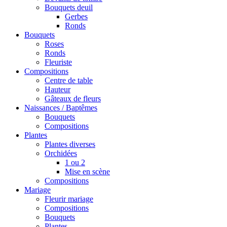
Bouquets deuil
Gerbes
Ronds
Bouquets
Roses
Ronds
Fleuriste
Compositions
Centre de table
Hauteur
Gâteaux de fleurs
Naissances / Baptêmes
Bouquets
Compositions
Plantes
Plantes diverses
Orchidées
1 ou 2
Mise en scène
Compositions
Mariage
Fleurir mariage
Compositions
Bouquets
Plantes