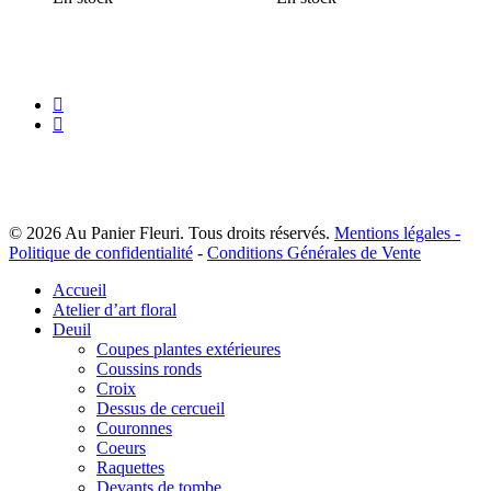
peuvent
peuve
200,00 €
200,00 €
être
être
à
à
choisies
choisi
300,00 €
300,00 €
sur
sur
la
la
page
page
facebook
du
du
instagram
produit
produi
© 2026 Au Panier Fleuri. Tous droits réservés.
Mentions légales -
Politique de confidentialité
-
Conditions Générales de Vente
Close
Accueil
Menu
Atelier d’art floral
Deuil
Coupes plantes extérieures
Coussins ronds
Croix
Dessus de cercueil
Couronnes
Coeurs
Raquettes
Devants de tombe