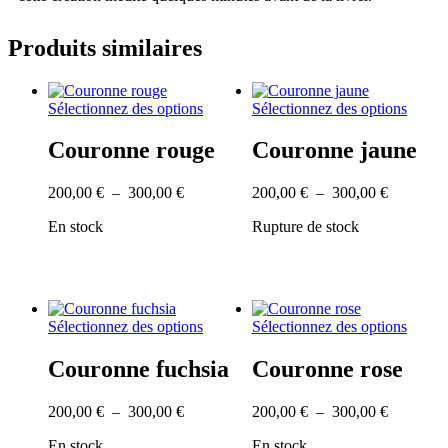
Produits similaires
Ce
Ce
Sélectionnez des options
Sélectionnez des options
produit
produi
a
a
Couronne rouge
Couronne jaune
plusieurs
plusie
variations.
variati
Plage
Plage
200,00
€
–
300,00
€
200,00
€
–
300,00
€
Les
Les
de
de
options
option
En stock
Rupture de stock
prix :
prix :
peuvent
peuve
200,00 €
200,00 €
être
être
à
à
choisies
choisi
300,00 €
300,00 €
sur
sur
la
la
page
page
Ce
Ce
Sélectionnez des options
Sélectionnez des options
du
du
produit
produi
produit
produi
a
a
Couronne fuchsia
Couronne rose
plusieurs
plusie
variations.
variati
Plage
Plage
200,00
€
–
300,00
€
200,00
€
–
300,00
€
Les
Les
de
de
options
option
En stock
En stock
prix :
prix :