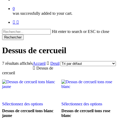
0
was successfully added to your cart.
facebook
instagram
Hit enter to search or ESC to close
Rechercher
Close
Search
Dessus de cercueil
7 résultats affichés
Accueil
Deuil
Dessus de
cercueil
Ce
Ce
Sélectionnez des options
Sélectionnez des options
produit
produit
a
a
Dessus de cercueil tons blanc
Dessus de cercueil tons rose
plusieurs
plusieurs
jaune
blanc