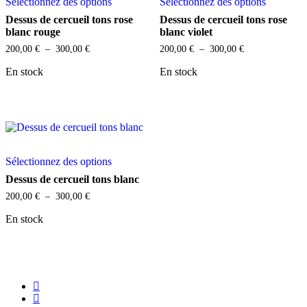
Sélectionnez des options
Sélectionnez des options
produit
produit
a
a
Dessus de cercueil tons rose
Dessus de cercueil tons rose
plusieurs
plusieurs
blanc rouge
blanc violet
variations.
variations
Plage
Plage
200,00
€
–
300,00
€
200,00
€
–
300,00
€
Les
Les
de
de
options
options
prix :
prix :
En stock
En stock
peuvent
peuvent
200,00 €
200,00 €
être
être
à
à
choisies
choisies
300,00 €
300,00 €
sur
sur
la
la
page
page
Ce
du
du
Sélectionnez des options
produit
produit
produit
a
Dessus de cercueil tons blanc
plusieurs
Plage
200,00
€
–
300,00
€
variations.
de
Les
prix :
En stock
options
200,00 €
peuvent
à
être
300,00 €
choisies
sur
facebook
la
instagram
page