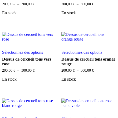
variations.
variations
Plage
Plage
200,00
€
–
300,00
€
200,00
€
–
300,00
€
Les
Les
de
de
options
options
prix :
prix :
En stock
En stock
peuvent
peuvent
200,00 €
200,00 €
être
être
à
à
choisies
choisies
300,00 €
300,00 €
sur
sur
la
la
page
page
du
du
Ce
Ce
produit
produit
Sélectionnez des options
Sélectionnez des options
produit
produit
a
a
Dessus de cercueil tons vers
Dessus de cercueil tons orange
plusieurs
plusieurs
rose
rouge
variations.
variations
Plage
Plage
200,00
€
–
300,00
€
200,00
€
–
300,00
€
Les
Les
de
de
options
options
prix :
prix :
En stock
En stock
peuvent
peuvent
200,00 €
200,00 €
être
être
à
à
choisies
choisies
300,00 €
300,00 €
sur
sur
la
la
page
page
du
du
Ce
Ce
produit
produit