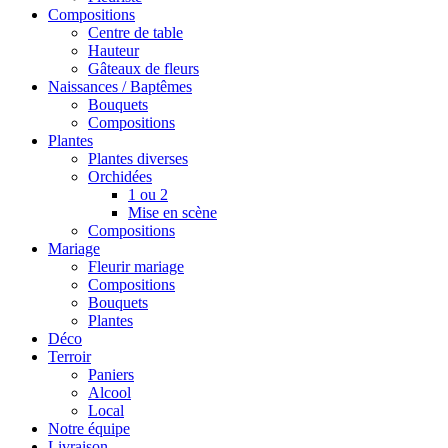
Compositions
Centre de table
Hauteur
Gâteaux de fleurs
Naissances / Baptêmes
Bouquets
Compositions
Plantes
Plantes diverses
Orchidées
1 ou 2
Mise en scène
Compositions
Mariage
Fleurir mariage
Compositions
Bouquets
Plantes
Déco
Terroir
Paniers
Alcool
Local
Notre équipe
Livraison