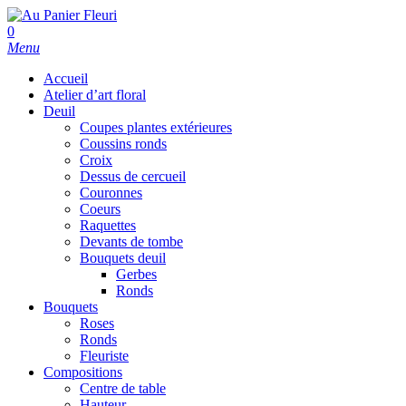
Skip
to
search
0
main
Menu
content
Accueil
Atelier d’art floral
Deuil
Coupes plantes extérieures
Coussins ronds
Croix
Dessus de cercueil
Couronnes
Coeurs
Raquettes
Devants de tombe
Bouquets deuil
Gerbes
Ronds
Bouquets
Roses
Ronds
Fleuriste
Compositions
Centre de table
Hauteur