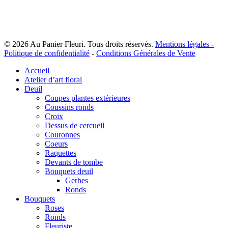
du
produit
© 2026 Au Panier Fleuri. Tous droits réservés.
Mentions légales -
Politique de confidentialité
-
Conditions Générales de Vente
Close
Accueil
Menu
Atelier d’art floral
Deuil
Coupes plantes extérieures
Coussins ronds
Croix
Dessus de cercueil
Couronnes
Coeurs
Raquettes
Devants de tombe
Bouquets deuil
Gerbes
Ronds
Bouquets
Roses
Ronds
Fleuriste