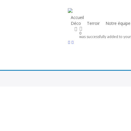
Skip
to
Accueil
Atelier d’art floral
main
Déco
Terroir
Notre équipe
content
search
0
was successfully added to your 
facebook
instagram