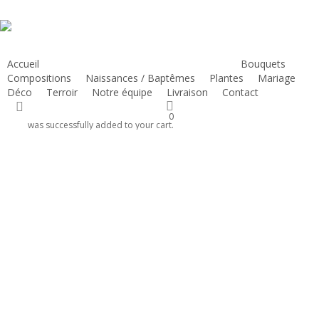
Skip
to
main
content
Accueil
Atelier d’art floral
Deuil
Bouquets
Compositions
Naissances / Baptêmes
Plantes
Mariage
Déco
Terroir
Notre équipe
Livraison
Contact
s deuil
search
0
was successfully added to your cart.