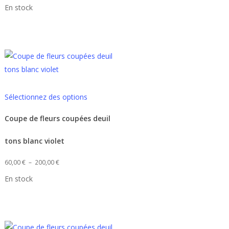
de
Les
En stock
prix :
options
65,00 €
peuvent
à
être
105,00 €
choisies
sur
la
Ce
Sélectionnez des options
page
produit
du
a
Coupe de fleurs coupées deuil
produit
plusieurs
tons blanc violet
.
variations.
Les
Plage
60,00
€
–
200,00
€
options
de
En stock
peuvent
prix :
être
60,00 €
choisies
à
sur
200,00 €