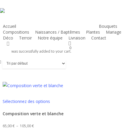
Skip
to
main
content
Accueil
Atelier d’art floral
Deuil
Bouquets
Compositions
Naissances / Baptêmes
Plantes
Mariage
Déco
Terroir
Notre équipe
Livraison
Contact
s ronds
search
0
was successfully added to your cart.
Ce
Sélectionnez des options
produit
a
Composition verte et blanche
plusieurs
Plage
65,00
€
–
105,00
€
.
variations.