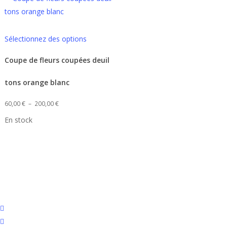
la
page
Ce
du
Sélectionnez des options
produit
produit
a
Coupe de fleurs coupées deuil
plusieurs
tons orange blanc
.
variations.
Les
Plage
60,00
€
–
200,00
€
options
de
En stock
peuvent
prix :
être
60,00 €
choisies
à
sur
200,00 €
la
page
du
facebook
produit
instagram