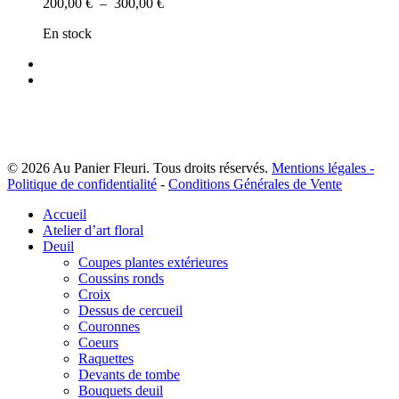
Plage
200,00
€
–
300,00
€
Les
de
options
En stock
prix :
peuvent
200,00 €
être
facebook
à
choisies
instagram
300,00 €
sur
la
page
du
produit
© 2026 Au Panier Fleuri. Tous droits réservés.
Mentions légales -
Politique de confidentialité
-
Conditions Générales de Vente
Close
Accueil
Menu
Atelier d’art floral
Deuil
Coupes plantes extérieures
Coussins ronds
Croix
Dessus de cercueil
Couronnes
Coeurs
Raquettes
Devants de tombe
Bouquets deuil