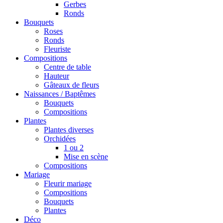
Gerbes
Ronds
Bouquets
Roses
Ronds
Fleuriste
Compositions
Centre de table
Hauteur
Gâteaux de fleurs
Naissances / Baptêmes
Bouquets
Compositions
Plantes
Plantes diverses
Orchidées
1 ou 2
Mise en scène
Compositions
Mariage
Fleurir mariage
Compositions
Bouquets
Plantes
Déco