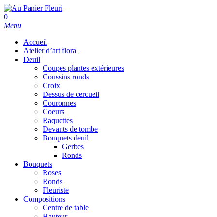
Skip
to
search
0
main
Menu
content
Accueil
Atelier d’art floral
Deuil
Coupes plantes extérieures
Coussins ronds
Croix
Dessus de cercueil
Couronnes
Coeurs
Raquettes
Devants de tombe
Bouquets deuil
Gerbes
Ronds
Bouquets
Roses
Ronds
Fleuriste
Compositions
Centre de table
Hauteur