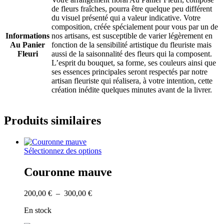
de fleurs fraîches, pourra être quelque peu différent
du visuel présenté qui a valeur indicative. Votre
composition, créée spécialement pour vous par un de
Informations
nos artisans, est susceptible de varier légèrement en
Au Panier
fonction de la sensibilité artistique du fleuriste mais
Fleuri
aussi de la saisonnalité des fleurs qui la composent.
L’esprit du bouquet, sa forme, ses couleurs ainsi que
ses essences principales seront respectés par notre
artisan fleuriste qui réalisera, à votre intention, cette
création inédite quelques minutes avant de la livrer.
Produits similaires
Ce
Sélectionnez des options
produit
a
Couronne mauve
plusieurs
variations.
Plage
200,00
€
–
300,00
€
Les
de
options
En stock
prix :
peuvent
200,00 €
être