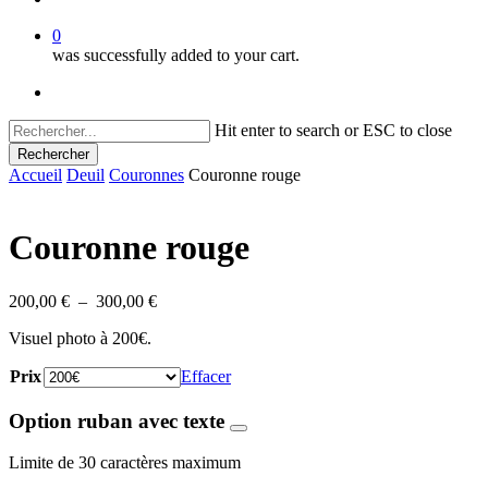
0
was successfully added to your cart.
facebook
instagram
Hit enter to search or ESC to close
Rechercher
Close
Accueil
Deuil
Couronnes
Couronne rouge
Search
Couronne rouge
Plage
200,00
€
–
300,00
€
de
Visuel photo à 200€.
prix :
200,00 €
Prix
Effacer
à
300,00 €
Option ruban avec texte
Limite de 30 caractères maximum