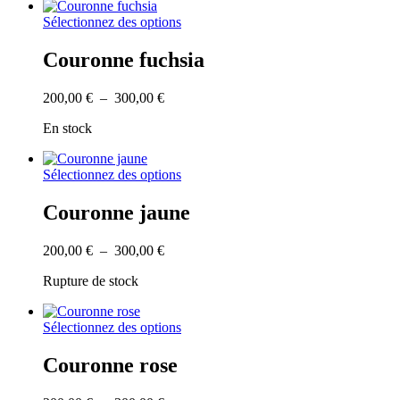
à
choisies
Ce
Sélectionnez des options
300,00 €
sur
produit
la
a
Couronne fuchsia
page
plusieurs
du
variations.
produit
Plage
200,00
€
–
300,00
€
Les
de
options
En stock
prix :
peuvent
200,00 €
être
à
choisies
Ce
Sélectionnez des options
300,00 €
sur
produit
la
a
Couronne jaune
page
plusieurs
du
variations.
produit
Plage
200,00
€
–
300,00
€
Les
de
options
Rupture de stock
prix :
peuvent
200,00 €
être
à
choisies
Ce
Sélectionnez des options
300,00 €
sur
produit
la
a
Couronne rose
page
plusieurs
du
variations.
produit