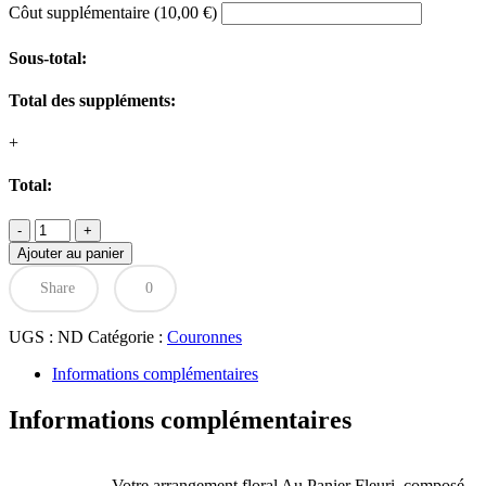
Côut supplémentaire
(
10,00
€
)
Sous-total:
Total des suppléments:
+
Total:
quantité
de
Ajouter au panier
Couronne
rouge
Share
0
UGS :
ND
Catégorie :
Couronnes
Informations complémentaires
Informations complémentaires
Votre arrangement floral Au Panier Fleuri, composé