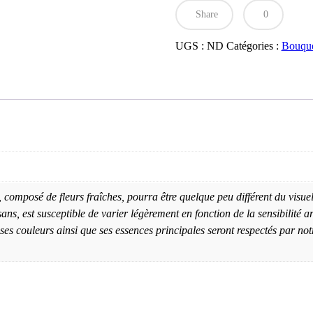
Immensissime
Share
0
UGS :
ND
Catégories :
Bouque
composé de fleurs fraîches, pourra être quelque peu différent du visuel
s, est susceptible de varier légèrement en fonction de la sensibilité art
s couleurs ainsi que ses essences principales seront respectés par notre 