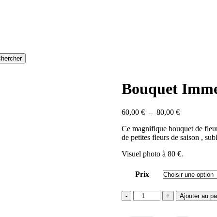
hercher
Bouquet Imme
Plage
60,00
€
–
80,00
€
de
Ce magnifique bouquet de fleurs
prix :
de petites fleurs de saison , sub
60,00 €
à
Visuel photo à 80 €.
80,00 €
Prix
quantité
Ajouter au pa
de
Bouquet