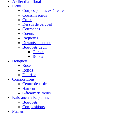
Menu
Atelier d’art floral
Deuil
Coupes plantes extérieures
Coussins ronds
Croix
Dessus de cercueil
Couronnes
Coeurs
Raquettes
Devants de tombe
Bouquets deuil
Gerbes
Ronds
Bouquets
Roses
Ronds
Fleuriste
Compositions
Centre de table
Hauteur
Gâteaux de fleurs
Naissances / Baptêmes
Bouquets
Compositions
Plantes