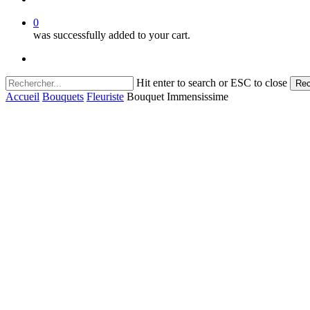
0
was successfully added to your cart.
facebook
instagram
Hit enter to search or ESC to close
Rec
Close
Accueil
Bouquets
Fleuriste
Bouquet Immensissime
Search