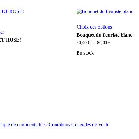
Ce
Choix des options
produit
ier
a
Bouquet du fleuriste blanc
plusieurs
ET ROSE!
Plage
30,00
€
–
80,00
€
variations.
de
Les
prix :
En stock
options
30,00 €
peuvent
à
être
80,00 €
choisies
sur
la
page
du
produit
tique de confidentialité
-
Conditions Générales de Vente