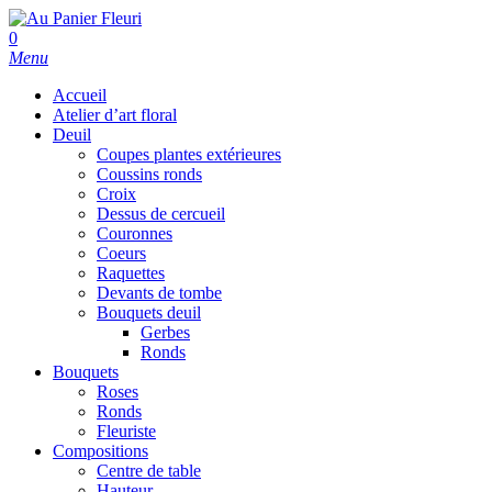
Skip
to
search
0
main
Menu
content
Accueil
Atelier d’art floral
Deuil
Coupes plantes extérieures
Coussins ronds
Croix
Dessus de cercueil
Couronnes
Coeurs
Raquettes
Devants de tombe
Bouquets deuil
Gerbes
Ronds
Bouquets
Roses
Ronds
Fleuriste
Compositions
Centre de table
Hauteur