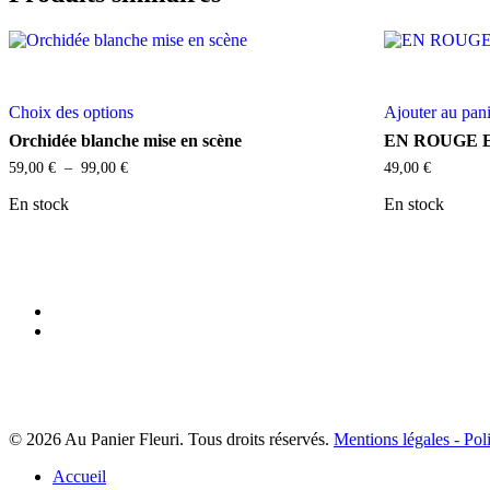
Ce
Choix des options
Ajouter au pan
produit
a
Orchidée blanche mise en scène
EN ROUGE 
plusieurs
Plage
59,00
€
–
99,00
€
49,00
€
variations.
de
Les
prix :
En stock
En stock
options
59,00 €
peuvent
à
être
99,00 €
choisies
sur
facebook
la
instagram
page
du
produit
© 2026 Au Panier Fleuri. Tous droits réservés.
Mentions légales -
Poli
Close
Accueil