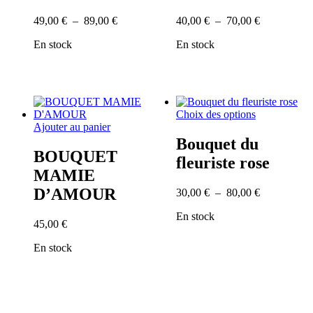
variations.
variations.
Plage
Plage
49,00
€
–
89,00
€
40,00
€
–
70,00
€
Les
Les
de
de
options
options
En stock
En stock
prix :
prix :
peuvent
peuvent
49,00 €
40,00 €
être
être
à
à
choisies
choisies
89,00 €
70,00 €
sur
sur
la
la
page
page
Ce
Choix des options
du
du
produit
Ajouter au panier
produit
produit
a
Bouquet du
plusieurs
BOUQUET
fleuriste rose
variations.
MAMIE
Les
options
D’AMOUR
Plage
30,00
€
–
80,00
€
peuvent
de
être
En stock
prix :
45,00
€
choisies
30,00 €
sur
à
En stock
la
80,00 €
page
du
produit