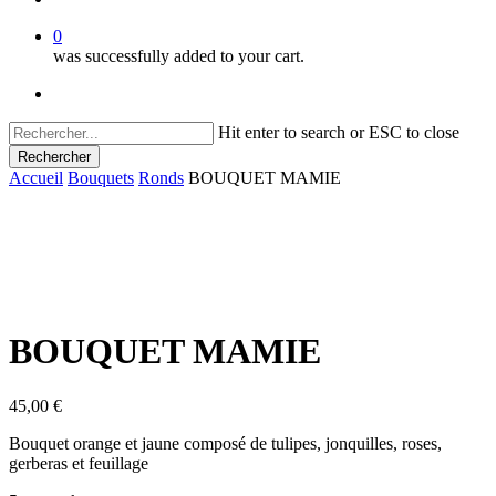
0
was successfully added to your cart.
facebook
instagram
Hit enter to search or ESC to close
Rechercher
Close
Accueil
Bouquets
Ronds
BOUQUET MAMIE
Search
BOUQUET MAMIE
45,00
€
Bouquet orange et jaune composé de tulipes, jonquilles, roses,
gerberas et feuillage