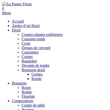
Skip
to
search
0
main
Menu
content
Accueil
Atelier d’art floral
Deuil
Coupes plantes extérieures
Coussins ronds
Croix
Dessus de cercueil
Couronnes
Coeurs
Raquettes
Devants de tombe
Bouquets deuil
Gerbes
Ronds
Bouquets
Roses
Ronds
Fleuriste
Compositions
Centre de table
Hauteur