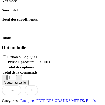
5 en stock
Sous-total:
Total des suppléments:
+
Total:
Option bulle
Option bulle
(
+
7,00
€
)
Prix du produit:
45,00
€
Total des options:
Total de la commande:
quantité
de
Ajouter au panier
BOUQUET
MAMIE
Share
0
Catégories :
Bouquets
,
FETE DES GRANDS MERES
,
Ronds