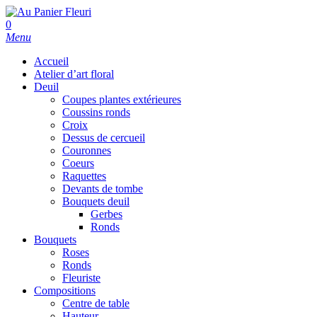
Skip
to
search
0
main
Menu
content
Accueil
Atelier d’art floral
Deuil
Coupes plantes extérieures
Coussins ronds
Croix
Dessus de cercueil
Couronnes
Coeurs
Raquettes
Devants de tombe
Bouquets deuil
Gerbes
Ronds
Bouquets
Roses
Ronds
Fleuriste
Compositions
Centre de table
Hauteur