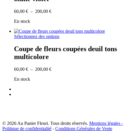
produit
Les
options
Plage
60,00
€
–
200,00
€
peuvent
de
être
En stock
prix :
choisies
60,00 €
sur
à
Ce
la
Sélectionnez des options
200,00 €
produit
page
a
du
Coupe de fleurs coupées deuil tons
plusieurs
produit
multicolore
variations.
Les
options
Plage
60,00
€
–
200,00
€
peuvent
de
être
En stock
prix :
choisies
60,00 €
facebook
sur
à
instagram
la
200,00 €
page
du
produit
© 2026 Au Panier Fleuri. Tous droits réservés.
Mentions légales -
Politique de confidentialité
-
Conditions Générales de Vente