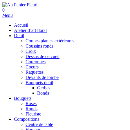
Skip
to
search
0
main
Menu
content
Accueil
Atelier d’art floral
Deuil
Coupes plantes extérieures
Coussins ronds
Croix
Dessus de cercueil
Couronnes
Coeurs
Raquettes
Devants de tombe
Bouquets deuil
Gerbes
Ronds
Bouquets
Roses
Ronds
Fleuriste
Compositions
Centre de table
Hauteur