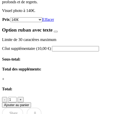
profonds et de regrets.
180,00 €
Visuel photo à 140€.
Prix
Effacer
Option ruban avec texte
Limite de 30 caractères maximum
Côut supplémentaire
(
10,00
€
)
Sous-total:
Total des suppléments:
+
Total:
quantité
de
Ajouter au panier
Croix
de
Share
0