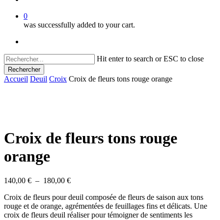
0
was successfully added to your cart.
facebook
instagram
Hit enter to search or ESC to close
Rechercher
Close
Accueil
Deuil
Croix
Croix de fleurs tons rouge orange
Search
Croix de fleurs tons rouge
orange
Plage
140,00
€
–
180,00
€
de
Croix de fleurs pour deuil composée de fleurs de saison aux tons
prix :
rouge et de orange, agrémentées de feuillages fins et délicats. Une
140,00 €
croix de fleurs deuil réaliser pour témoigner de sentiments les
à