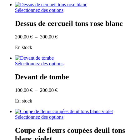
Ce
Sélectionnez des options
produit
a
Dessus de cercueil tons rose blanc
plusieurs
variations.
Plage
200,00
€
–
300,00
€
Les
de
options
En stock
prix :
peuvent
200,00 €
être
à
choisies
Ce
Sélectionnez des options
300,00 €
sur
produit
la
a
Devant de tombe
page
plusieurs
du
variations.
produit
Plage
100,00
€
–
200,00
€
Les
de
options
En stock
prix :
peuvent
100,00 €
être
à
choisies
Ce
Sélectionnez des options
200,00 €
sur
produit
la
a
Coupe de fleurs coupées deuil tons
page
plusieurs
du
blanc violet
variations.