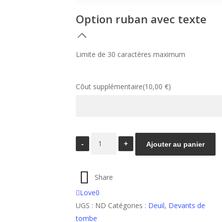
200,00 €
Option ruban avec texte
Limite de 30 caractères maximum
Côut supplémentaire
(
10,00
€
)
quantité
Ajouter au panier
de
Devant
Share
de
tombe
Love
0
paysagé
UGS :
ND
Catégories :
Deuil
,
Devants de
tombe