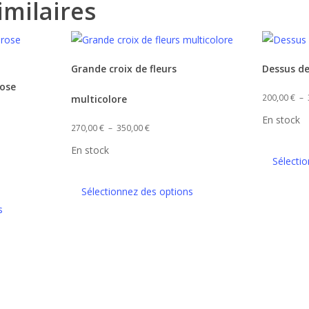
imilaires
Ce
Ce
Grande croix de fleurs
Dessus de
produit
produit
rose
a
a
200,00
€
–
multicolore
plusieurs
plusieurs
En stock
Plage
variations.
270,00
€
–
350,00
€
variations.
de
Les
Les
En stock
Sélecti
prix :
options
options
270,00 €
peuvent
peuvent
Sélectionnez des options
à
être
être
s
350,00 €
choisies
choisies
sur
sur
la
la
page
page
du
du
produit
produit