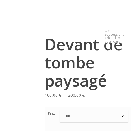
0
was
successfully
Devant de
added to
your cart.
tombe
paysagé
Plage
100,00
€
–
200,00
€
de
prix :
Prix
100,00 €
à