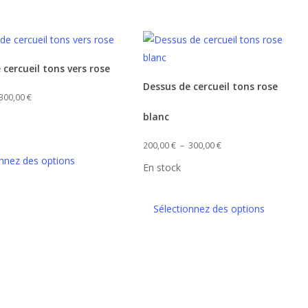
 cercueil tons vers rose
Ce
Dessus de cercueil tons rose
produit
Plage
300,00
€
a
de
blanc
plusieurs
prix :
Plage
variations.
200,00
€
–
300,00
€
200,00 €
onnez des options
de
Les
En stock
à
prix :
options
300,00 €
200,00 €
peuvent
Sélectionnez des options
à
être
300,00 €
choisies
sur
la
page
du