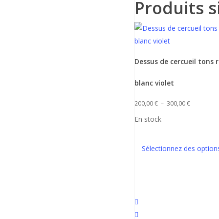
Produits s
Ce
Dessus de cercueil tons 
produit
a
blanc violet
plusieurs
Plage
variations.
200,00
€
–
300,00
€
de
Les
En stock
prix :
options
200,00 €
peuvent
Sélectionnez des option
à
être
300,00 €
choisies
sur
la
facebook
page
instagram
du