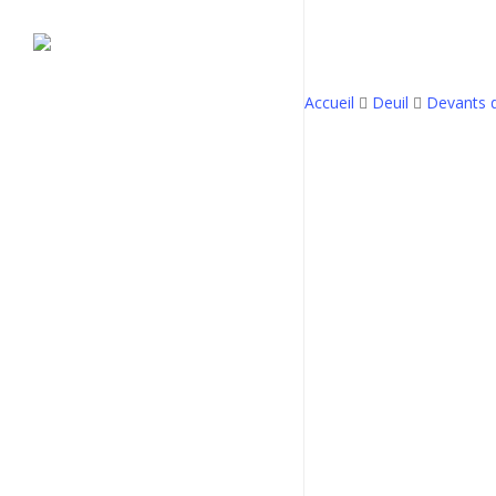
Skip
to
main
content
Accueil
Deuil
Devants 