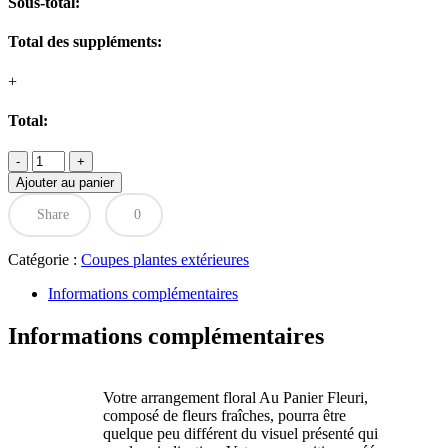
Sous-total:
Total des suppléments:
+
Total:
quantité
de
Ajouter au panier
Composition
extérieure
Share
0
rouge
Catégorie :
Coupes plantes extérieures
Informations complémentaires
Informations complémentaires
Votre arrangement floral Au Panier Fleuri,
composé de fleurs fraîches, pourra être
quelque peu différent du visuel présenté qui