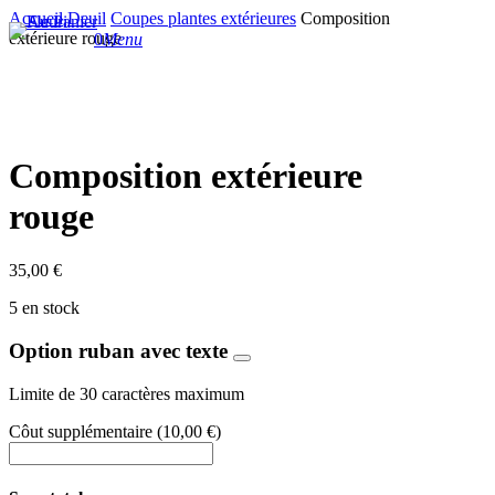
Skip
Accueil
Deuil
Coupes plantes extérieures
Composition
Close Search
to
extérieure rouge
0
Menu
search
main
content
Composition extérieure
rouge
35,00
€
5 en stock
Option ruban avec texte
Limite de 30 caractères maximum
Côut supplémentaire
(
10,00
€
)