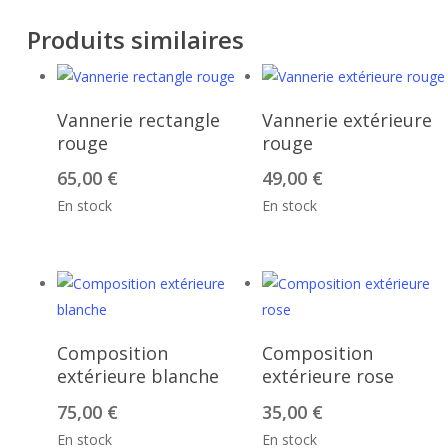
Produits similaires
Sélectionnez Des
Sélectionnez Des
Vannerie rectangle
Vannerie extérieure
Options
Options
rouge
rouge
65,00
€
49,00
€
En stock
En stock
Sélectionnez Des
Sélectionnez Des
Composition
Composition
Options
Options
extérieure blanche
extérieure rose
75,00
€
35,00
€
En stock
En stock