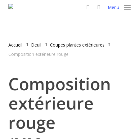
Skip
Menu
to
search
main
content
Accueil
Deuil
Coupes plantes extérieures
Composition extérieure rouge
Composition
extérieure
rouge