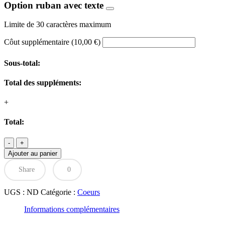
Option ruban avec texte
Limite de 30 caractères maximum
Côut supplémentaire
(
10,00
€
)
Sous-total:
Total des suppléments:
+
Total:
quantité
de
Ajouter au panier
Coeur
orangé
Share
0
rouge
UGS :
ND
Catégorie :
Coeurs
Informations complémentaires