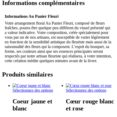
Informations complémentaires
Informations Au Panier Fleuri
Votre arrangement floral Au Panier Fleuri, composé de fleurs
fraîches, pourra être quelque peu différent du visuel présenté qui
a valeur indicative. Votre composition, créée spécialement pour
vous par un de nos artisans, est susceptible de varier légèrement
en fonction de la sensibilité artistique du fleuriste mais aussi de la
saisonnalité des fleurs qui la composent. L’esprit du bouquet, sa
forme, ses couleurs ainsi que ses essences principales seront
respectés par notre artisan fleuriste qui réalisera, à votre intention,
cette création inédite quelques minutes avant de la livrer.
Produits similaires
Ce
Ce
Sélectionnez des options
Sélectionnez des options
produit
produi
a
a
Coeur jaune et
Cœur rouge blanc
plusieurs
plusie
blanc
et rose
variations.
variati
Les
Les