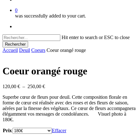
0
was successfully added to your cart.
facebook
instagram
Hit enter to search or ESC to close
Rechercher
Close
Accueil
Deuil
Coeurs
Coeur orangé rouge
Search
Coeur orangé rouge
Plage
120,00
€
–
250,00
€
de
Superbe cœur de fleurs pour deuil. Cette composition florale en
prix :
forme de cœur est réalisée avec des roses et des fleurs de saison,
120,00 €
aérées par la finesse des végétaux. Ce cœur de fleurs accompagnera
à
élégamment vos messages de condoléances. Visuel photo à
250,00 €
180€.
Prix
Effacer