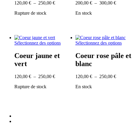
options
option
Plage
Plage
120,00
€
–
250,00
€
200,00
€
–
300,00
€
peuvent
peuve
de
de
être
être
Rupture de stock
En stock
prix :
prix :
choisies
choisi
120,00 €
200,00 €
sur
sur
à
à
la
la
250,00 €
300,00 €
page
page
du
du
Ce
Ce
Sélectionnez des options
Sélectionnez des options
produit
produi
produit
produi
a
a
Coeur jaune et
Coeur rose pâle et
plusieurs
plusie
vert
blanc
variations.
variati
Les
Les
options
option
Plage
Plage
120,00
€
–
250,00
€
120,00
€
–
250,00
€
peuvent
peuve
de
de
être
être
Rupture de stock
En stock
prix :
prix :
choisies
choisi
120,00 €
120,00 €
sur
sur
à
à
la
la
250,00 €
250,00 €
page
page
du
du
facebook
produit
produi
instagram