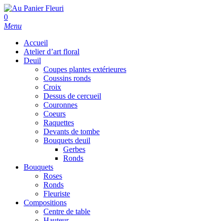
Skip
to
search
0
main
Menu
content
Accueil
Atelier d’art floral
Deuil
Coupes plantes extérieures
Coussins ronds
Croix
Dessus de cercueil
Couronnes
Coeurs
Raquettes
Devants de tombe
Bouquets deuil
Gerbes
Ronds
Bouquets
Roses
Ronds
Fleuriste
Compositions
Centre de table
Hauteur