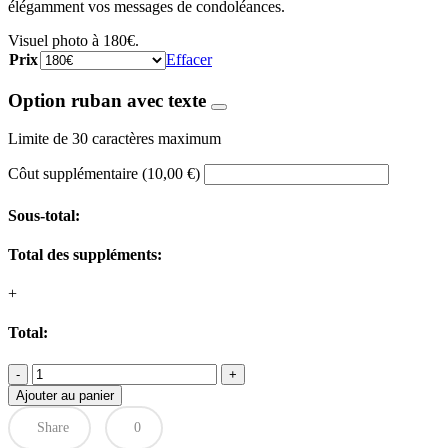
élégamment vos messages de condoléances.
250,00 €
Visuel photo à 180€.
Prix
Effacer
Option ruban avec texte
Limite de 30 caractères maximum
Côut supplémentaire
(
10,00
€
)
Sous-total:
Total des suppléments:
+
Total:
quantité
de
Ajouter au panier
Coeur
jaune
Share
0
et