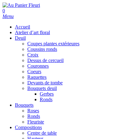
Skip
to
search
0
main
Menu
content
Accueil
Atelier d’art floral
Deuil
Coupes plantes extérieures
Coussins ronds
Croix
Dessus de cercueil
Couronnes
Coeurs
Raquettes
Devants de tombe
Bouquets deuil
Gerbes
Ronds
Bouquets
Roses
Ronds
Fleuriste
Compositions
Centre de table
Hauteur