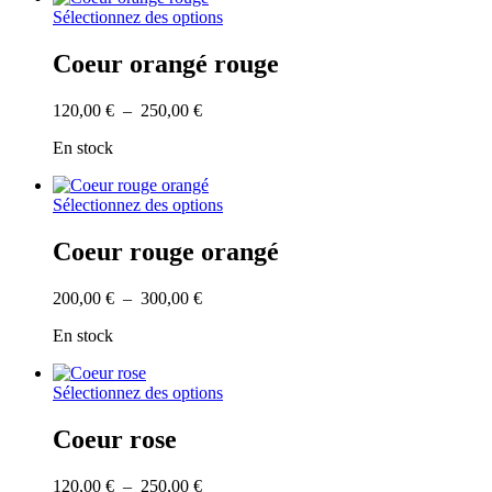
Ce
Sélectionnez des options
produit
a
Coeur orangé rouge
plusieurs
variations.
Plage
120,00
€
–
250,00
€
Les
de
options
En stock
prix :
peuvent
120,00 €
être
à
choisies
Ce
Sélectionnez des options
250,00 €
sur
produit
la
a
Coeur rouge orangé
page
plusieurs
du
variations.
produit
Plage
200,00
€
–
300,00
€
Les
de
options
En stock
prix :
peuvent
200,00 €
être
à
choisies
Ce
Sélectionnez des options
300,00 €
sur
produit
la
a
Coeur rose
page
plusieurs
du
variations.
produit
Plage
120,00
€
–
250,00
€
Les