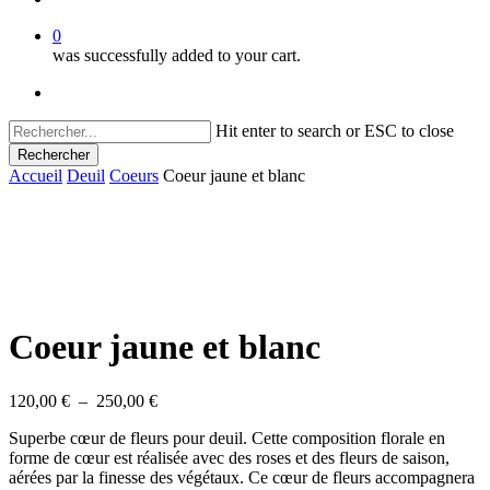
0
was successfully added to your cart.
facebook
instagram
Hit enter to search or ESC to close
Rechercher
Close
Accueil
Deuil
Coeurs
Coeur jaune et blanc
Search
Coeur jaune et blanc
Plage
120,00
€
–
250,00
€
de
Superbe cœur de fleurs pour deuil. Cette composition florale en
prix :
forme de cœur est réalisée avec des roses et des fleurs de saison,
120,00 €
aérées par la finesse des végétaux. Ce cœur de fleurs accompagnera
à