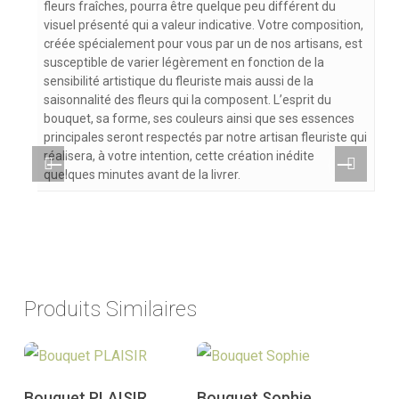
fleurs fraîches, pourra être quelque peu différent du
visuel présenté qui a valeur indicative. Votre composition,
créée spécialement pour vous par un de nos artisans, est
susceptible de varier légèrement en fonction de la
sensibilité artistique du fleuriste mais aussi de la
saisonnalité des fleurs qui la composent. L’esprit du
bouquet, sa forme, ses couleurs ainsi que ses essences
principales seront respectés par notre artisan fleuriste qui
réalisera, à votre intention, cette création inédite
quelques minutes avant de la livrer.
Produits Similaires
Ce
Ce
Choix des options
Choix des options
Bouquet PLAISIR
Bouquet Sophie