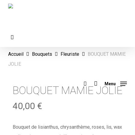
Skip
to
main
content
facebook
instagram
Accueil
Bouquets
Fleuriste
BOUQUET MAMIE
JOLIE
search
Menu
BOUQUET MAMIE JOLIE
40,00
€
Bouquet de lisianthus, chrysanthème, roses, lis, wax