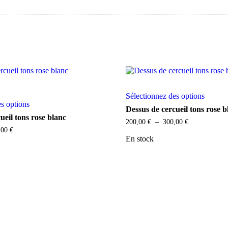
Ce
Ce
Sélectionnez des options
produit
es options
produit
a
Dessus de cercueil tons rose 
a
plusieu
ueil tons rose blanc
Plage
200,00
€
–
300,00
€
plusieurs
variatio
Plage
de
,00
€
variations.
Les
de
prix :
En stock
Les
options
prix :
200,00 €
options
peuven
200,00 €
à
peuvent
être
à
300,00 €
être
choisie
300,00 €
choisies
sur
sur
la
la
page
page
du
du
produit
produit