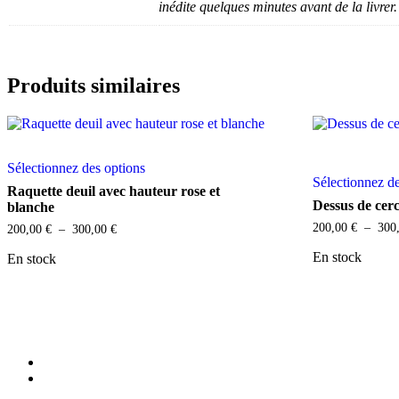
inédite quelques minutes avant de la livrer.
Produits similaires
Ce
Sélectionnez des options
produit
Sélectionnez d
a
Raquette deuil avec hauteur rose et
plusieurs
Dessus de cerc
blanche
variations.
200,00
€
–
300
Plage
200,00
€
–
300,00
€
Les
de
options
En stock
prix :
En stock
peuvent
200,00 €
être
à
choisies
300,00 €
sur
la
page
facebook
du
instagram
produit