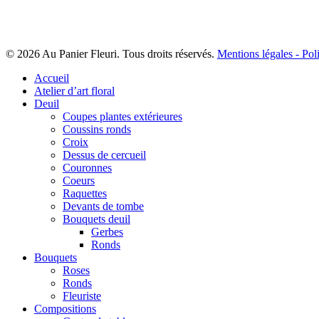
© 2026 Au Panier Fleuri. Tous droits réservés.
Mentions légales -
Poli
Close
Accueil
Menu
Atelier d’art floral
Deuil
Coupes plantes extérieures
Coussins ronds
Croix
Dessus de cercueil
Couronnes
Coeurs
Raquettes
Devants de tombe
Bouquets deuil
Gerbes
Ronds
Bouquets
Roses
Ronds
Fleuriste
Compositions