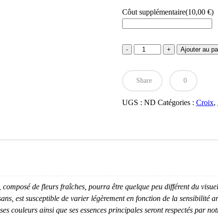
Côut supplémentaire
(
10,00
€
)
quantité
Ajouter au pa
de
Grande
croix
Share
0
de
fleurs
tons
UGS :
ND
Catégories :
Croix
,
vert
blanc
composé de fleurs fraîches, pourra être quelque peu différent du visuel
s, est susceptible de varier légèrement en fonction de la sensibilité art
s couleurs ainsi que ses essences principales seront respectés par notre 