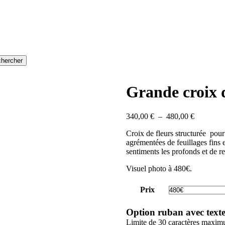
hercher
Grande croix d
Plage
340,00
€
–
480,00
€
de
Croix de fleurs structurée pour
prix :
agrémentées de feuillages fins e
340,00 €
sentiments les profonds et de re
à
480,00 €
Visuel photo à 480€.
Prix
Option ruban avec text
Limite de 30 caractères maxi