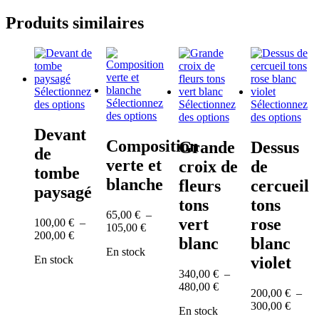
Produits similaires
Sélectionnez
Sélectionnez
Ce
des options
Sélectionnez
Sélectionnez
Ce
des options
produit
Ce
Ce
des options
des options
produit
a
produit
prod
Devant
a
plusieurs
a
a
Composition
Grande
Dessus
de
plusieurs
variations.
plusieurs
plus
verte et
croix de
de
variations.
Les
variations.
vari
tombe
Les
options
Les
Les
blanche
fleurs
cercueil
paysagé
options
peuvent
options
opt
tons
tons
peuvent
être
peuvent
peu
65,00
€
–
être
choisies
être
être
vert
rose
100,00
€
–
Plage
105,00
€
choisies
sur
choisies
choi
Plage
200,00
€
de
blanc
blanc
sur
la
sur
sur
de
En stock
prix :
la
page
la
la
En stock
violet
prix :
65,00 €
page
du
page
pag
100,00 €
340,00
€
–
à
du
produit
du
du
à
Plage
480,00
€
105,00 €
200,00
€
–
produit
produit
prod
200,00 €
de
Plage
300,00
€
En stock
prix :
de