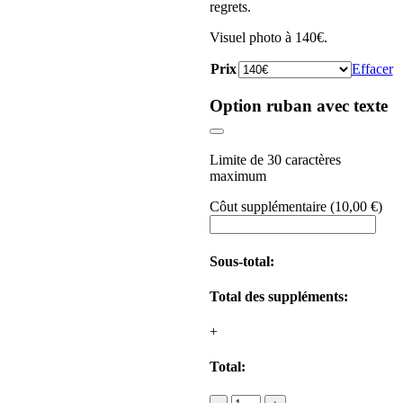
regrets.
Visuel photo à 140€.
Prix
Effacer
Option ruban avec texte
Limite de 30 caractères
maximum
Côut supplémentaire
(
10,00
€
)
Sous-total:
Total des suppléments:
+
Total:
quantité