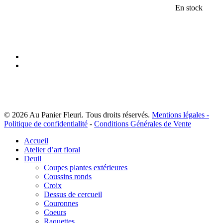
340,00 €
En stock
prix :
à
200,0
480,00 €
à
300,0
facebook
instagram
© 2026 Au Panier Fleuri. Tous droits réservés.
Mentions légales -
Politique de confidentialité
-
Conditions Générales de Vente
Close
Accueil
Menu
Atelier d’art floral
Deuil
Coupes plantes extérieures
Coussins ronds
Croix
Dessus de cercueil
Couronnes
Coeurs
Raquettes