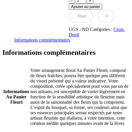
de
Ajouter au panier
Croix
de
Share
0
fleurs
tons
UGS :
ND
Catégories :
Croix
,
vert
Deuil
blanc
Informations complémentaires
Informations complémentaires
Votre arrangement floral Au Panier Fleuri, composé
de fleurs fraîches, pourra être quelque peu différent
du visuel présenté qui a valeur indicative. Votre
composition, créée spécialement pour vous par un de
Informations
nos artisans, est susceptible de varier légèrement en
Au Panier
fonction de la sensibilité artistique du fleuriste mais
Fleuri
aussi de la saisonnalité des fleurs qui la composent.
L’esprit du bouquet, sa forme, ses couleurs ainsi que
ses essences principales seront respectés par notre
artisan fleuriste qui réalisera, à votre intention, cette
création inédite quelques minutes avant de la livrer.