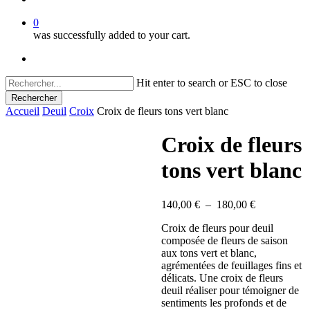
0
was successfully added to your cart.
facebook
instagram
Hit enter to search or ESC to close
Rechercher
Close
Accueil
Deuil
Croix
Croix de fleurs tons vert blanc
Search
Croix de fleurs
tons vert blanc
Plage
140,00
€
–
180,00
€
de
Croix de fleurs pour deuil
prix :
composée de fleurs de saison
140,00 €
aux tons vert et blanc,
à
agrémentées de feuillages fins et
180,00 €
délicats. Une croix de fleurs
deuil réaliser pour témoigner de
sentiments les profonds et de