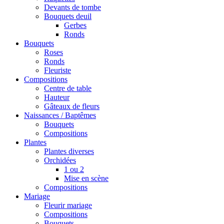
Devants de tombe
Bouquets deuil
Gerbes
Ronds
Bouquets
Roses
Ronds
Fleuriste
Compositions
Centre de table
Hauteur
Gâteaux de fleurs
Naissances / Baptêmes
Bouquets
Compositions
Plantes
Plantes diverses
Orchidées
1 ou 2
Mise en scène
Compositions
Mariage
Fleurir mariage
Compositions
Bouquets