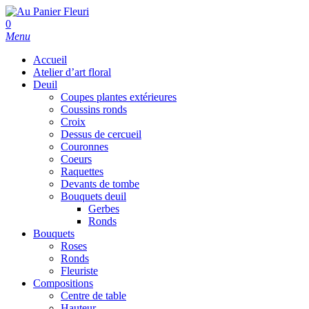
Skip
to
search
0
main
Menu
content
Accueil
Atelier d’art floral
Deuil
Coupes plantes extérieures
Coussins ronds
Croix
Dessus de cercueil
Couronnes
Coeurs
Raquettes
Devants de tombe
Bouquets deuil
Gerbes
Ronds
Bouquets
Roses
Ronds
Fleuriste
Compositions
Centre de table
Hauteur