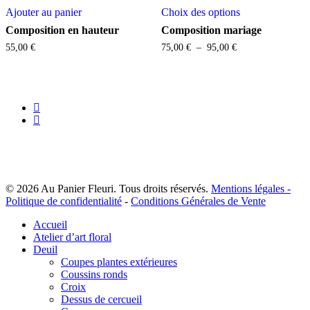
Ce
page
produit
Ajouter au panier
Choix des options
produit
du
a
Composition en hauteur
Composition mariage
produit
plusieurs
Plage
55,00
€
75,00
€
–
95,00
€
variations.
de
Les
prix :
options
75,00 €
peuvent
à
être
95,00 €
facebook
choisies
instagram
sur
la
page
du
produit
© 2026 Au Panier Fleuri. Tous droits réservés.
Mentions légales -
Politique de confidentialité
-
Conditions Générales de Vente
Close
Accueil
Menu
Atelier d’art floral
Deuil
Coupes plantes extérieures
Coussins ronds
Croix
Dessus de cercueil