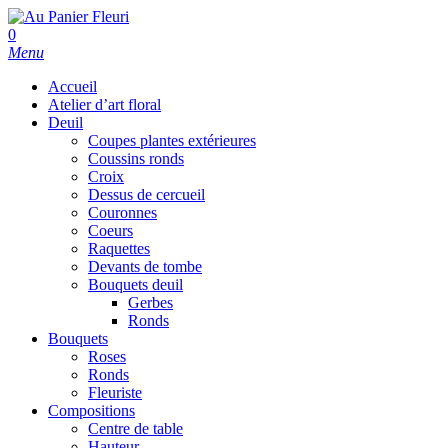
Skip
to
search
0
main
Menu
content
Accueil
Atelier d’art floral
Deuil
Coupes plantes extérieures
Coussins ronds
Croix
Dessus de cercueil
Couronnes
Coeurs
Raquettes
Devants de tombe
Bouquets deuil
Gerbes
Ronds
Bouquets
Roses
Ronds
Fleuriste
Compositions
Centre de table
Hauteur