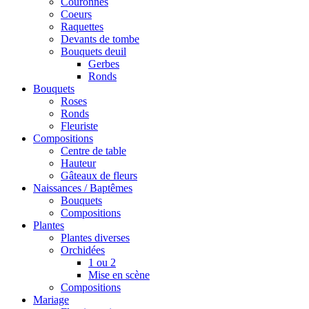
Couronnes
Coeurs
Raquettes
Devants de tombe
Bouquets deuil
Gerbes
Ronds
Bouquets
Roses
Ronds
Fleuriste
Compositions
Centre de table
Hauteur
Gâteaux de fleurs
Naissances / Baptêmes
Bouquets
Compositions
Plantes
Plantes diverses
Orchidées
1 ou 2
Mise en scène
Compositions
Mariage