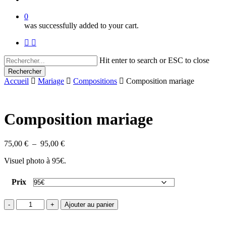
0
was successfully added to your cart.
facebook
instagram
Hit enter to search or ESC to close
Rechercher
Close
Accueil
Mariage
Compositions
Composition mariage
Search
Composition mariage
Plage
75,00
€
–
95,00
€
de
Visuel photo à 95€.
prix :
75,00 €
à
Prix
95,00 €
quantité
Ajouter au panier
de
Composition