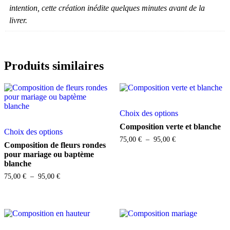
intention, cette création inédite quelques minutes avant de la
livrer.
Produits similaires
Ce
Choix des options
produit
Ce
a
Composition verte et blanche
Choix des options
produit
plusieurs
Plage
75,00
€
–
95,00
€
a
variations.
Composition de fleurs rondes
de
plusieurs
Les
pour mariage ou baptème
prix :
variations.
options
blanche
75,00 €
Les
peuvent
à
Plage
75,00
€
–
95,00
€
options
être
95,00 €
de
peuvent
choisies
prix :
être
sur
75,00 €
choisies
la
à
sur
page
95,00 €
la
du