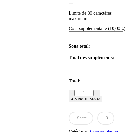
Limite de 30 caractères
maximum
Côut supplémentaire
(
10,00
€
)
Sous-total:
Total des suppléments:
+
Total:
quantité
de
Ajouter au panier
Composition
extérieure
blanche
Share
0
Catégorie :
Coupes plantes