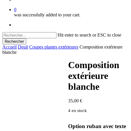
0
was successfully added to your cart.
facebook
instagram
Hit enter to search or ESC to close
Rechercher
Close
Accueil
Deuil
Coupes plantes extérieures
Composition extérieure
Search
blanche
Composition
extérieure
blanche
35,00
€
4 en stock
Option ruban avec texte