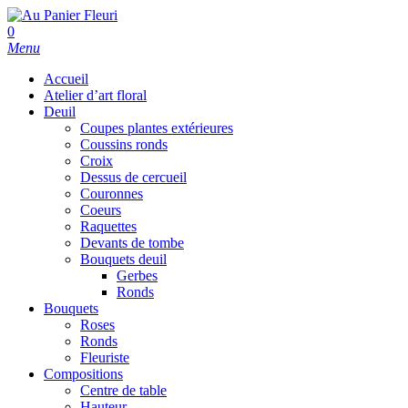
Skip
to
search
0
main
Menu
content
Accueil
Atelier d’art floral
Deuil
Coupes plantes extérieures
Coussins ronds
Croix
Dessus de cercueil
Couronnes
Coeurs
Raquettes
Devants de tombe
Bouquets deuil
Gerbes
Ronds
Bouquets
Roses
Ronds
Fleuriste
Compositions
Centre de table
Hauteur