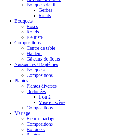
Bouquets deuil
Gerbes
Ronds
Bouquets
Roses
Ronds
Fleuriste
Compositions
Centre de table
Hauteur
Gâteaux de fleurs
Naissances / Baptêmes
Bouquets
Compositions
Plantes
Plantes diverses
Orchidées
1 ou 2
Mise en scène
Compositions
Mariage
Fleurir mariage
Compositions
Bouquets
Plantes