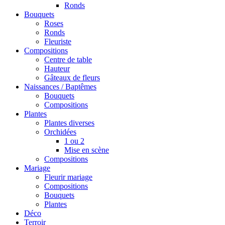
Ronds
Bouquets
Roses
Ronds
Fleuriste
Compositions
Centre de table
Hauteur
Gâteaux de fleurs
Naissances / Baptêmes
Bouquets
Compositions
Plantes
Plantes diverses
Orchidées
1 ou 2
Mise en scène
Compositions
Mariage
Fleurir mariage
Compositions
Bouquets
Plantes
Déco
Terroir