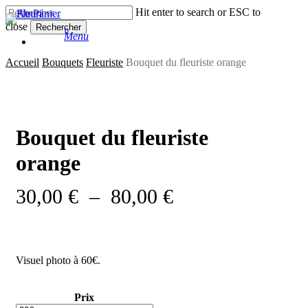
Skip
Hit enter to search or ESC to
to
close
Rechercher
0
main
Menu
facebook
instagram
search
content
Close
Accueil
Bouquets
Fleuriste
Bouquet du fleuriste orange
Search
Bouquet du fleuriste
orange
Plage
30,00
€
–
80,00
€
de
prix :
30,00 €
Visuel photo à 60€.
à
80,00 €
Prix