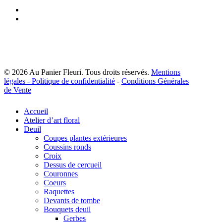
page
page
facebook
du
du
instagram
produit
produit
© 2026 Au Panier Fleuri. Tous droits réservés.
Mentions
légales -
Politique de confidentialité
-
Conditions Générales
de Vente
Close
Accueil
Menu
Atelier d’art floral
Deuil
Coupes plantes extérieures
Coussins ronds
Croix
Dessus de cercueil
Couronnes
Coeurs
Raquettes
Devants de tombe
Bouquets deuil
Gerbes