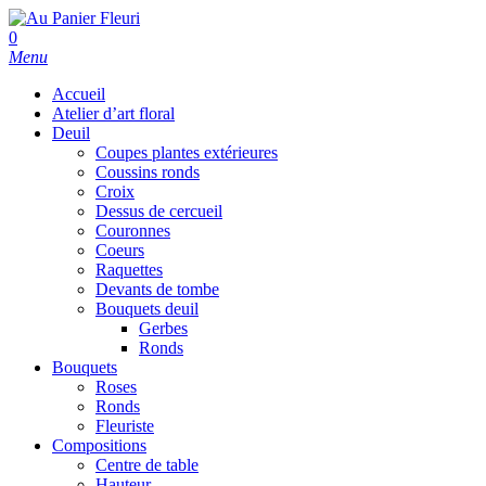
Skip
to
search
0
main
Menu
content
Accueil
Atelier d’art floral
Deuil
Coupes plantes extérieures
Coussins ronds
Croix
Dessus de cercueil
Couronnes
Coeurs
Raquettes
Devants de tombe
Bouquets deuil
Gerbes
Ronds
Bouquets
Roses
Ronds
Fleuriste
Compositions
Centre de table
Hauteur