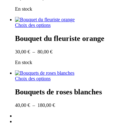
de
options
En stock
prix :
peuvent
40,00 €
être
à
choisies
Ce
Choix des options
70,00 €
sur
produit
la
a
Bouquet du fleuriste orange
page
plusieurs
du
variations.
produit
Plage
30,00
€
–
80,00
€
Les
de
options
En stock
prix :
peuvent
30,00 €
être
à
choisies
Ce
Choix des options
80,00 €
sur
produit
la
a
Bouquets de roses blanches
page
plusieurs
du
variations.
produit
Plage
40,00
€
–
180,00
€
Les
de
options
facebook
prix :
peuvent
instagram
40,00 €
être
à
choisies
180,00 €
sur