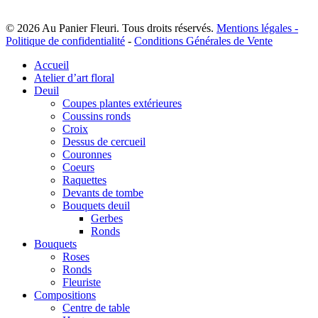
la
page
du
© 2026 Au Panier Fleuri. Tous droits réservés.
Mentions légales -
produit
Politique de confidentialité
-
Conditions Générales de Vente
Close
Accueil
Menu
Atelier d’art floral
Deuil
Coupes plantes extérieures
Coussins ronds
Croix
Dessus de cercueil
Couronnes
Coeurs
Raquettes
Devants de tombe
Bouquets deuil
Gerbes
Ronds
Bouquets
Roses
Ronds
Fleuriste
Compositions
Centre de table