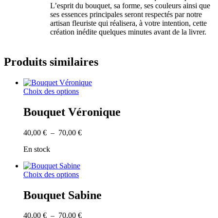
L’esprit du bouquet, sa forme, ses couleurs ainsi que
ses essences principales seront respectés par notre
artisan fleuriste qui réalisera, à votre intention, cette
création inédite quelques minutes avant de la livrer.
Produits similaires
Ce
Choix des options
produit
a
Bouquet Véronique
plusieurs
variations.
Plage
40,00
€
–
70,00
€
Les
de
options
En stock
prix :
peuvent
40,00 €
être
à
choisies
Ce
Choix des options
70,00 €
sur
produit
la
a
Bouquet Sabine
page
plusieurs
du
variations.
produit
Plage
40,00
€
–
70,00
€
Les