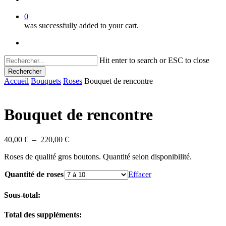
0
was successfully added to your cart.
facebook
instagram
Hit enter to search or ESC to close
Rechercher
Close
Accueil
Bouquets
Roses
Bouquet de rencontre
Search
Bouquet de rencontre
Plage
40,00
€
–
220,00
€
de
Roses de qualité gros boutons. Quantité selon disponibilité.
prix :
40,00 €
Quantité de roses
Effacer
à
220,00 €
Sous-total:
Total des suppléments: