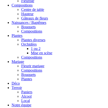
Fleuriste
Compositions
Centre de table
Hauteur
Gâteaux de fleurs
Naissances / Baptêmes
Bouquets
Compositions
Plantes
Plantes diverses
Orchidées
1 ou 2
Mise en scène
Compositions
Mariage
Fleurir mariage
Compositions
Bouquets
Plantes
Déco
Terroir
Paniers
Alcool
Local
Notre équipe