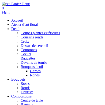
Skip
to
search
0
main
Menu
content
Accueil
Atelier d’art floral
Deuil
Coupes plantes extérieures
Coussins ronds
Croix
Dessus de cercueil
Couronnes
Coeurs
Raquettes
Devants de tombe
Bouquets deuil
Gerbes
Ronds
Bouquets
Roses
Ronds
Fleuriste
Compositions
Centre de table
Hauteur