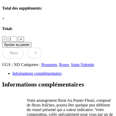
Total des suppléments:
+
Total:
quantité
de
Ajouter au panier
Bouquet
de
Share
0
passion
intense
UGS :
ND
Catégories :
Bouquets
,
Roses
,
Saint-Valentin
Informations complémentaires
Informations complémentaires
Votre arrangement floral Au Panier Fleuri, composé
de fleurs fraîches, pourra être quelque peu différent
du visuel présenté qui a valeur indicative. Votre
composition, créée spécialement pour vous par un de