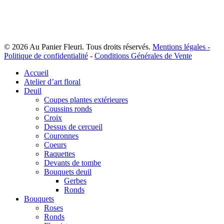
être
à
choisies
180,00 €
sur
la
page
du
© 2026 Au Panier Fleuri. Tous droits réservés.
Mentions légales -
produit
Politique de confidentialité
-
Conditions Générales de Vente
Close
Accueil
Menu
Atelier d’art floral
Deuil
Coupes plantes extérieures
Coussins ronds
Croix
Dessus de cercueil
Couronnes
Coeurs
Raquettes
Devants de tombe
Bouquets deuil
Gerbes
Ronds
Bouquets
Roses
Ronds