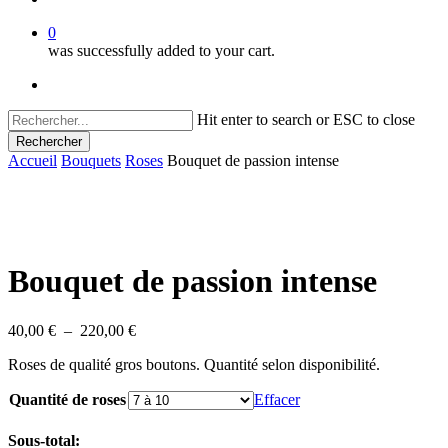
0
was successfully added to your cart.
facebook
instagram
Hit enter to search or ESC to close
Rechercher
Close
Accueil
Bouquets
Roses
Bouquet de passion intense
Search
Bouquet de passion intense
Plage
40,00
€
–
220,00
€
de
Roses de qualité gros boutons. Quantité selon disponibilité.
prix :
40,00 €
Quantité de roses
Effacer
à
220,00 €
Sous-total: