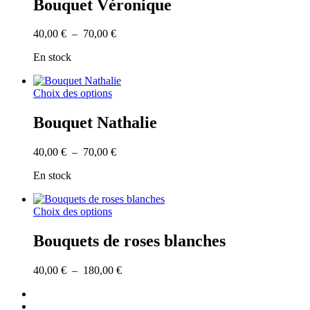
Bouquet Véronique
page
plusieurs
du
variations.
produit
Plage
40,00
€
–
70,00
€
Les
de
options
En stock
prix :
peuvent
40,00 €
être
à
choisies
Ce
Choix des options
70,00 €
sur
produit
la
a
Bouquet Nathalie
page
plusieurs
du
variations.
produit
Plage
40,00
€
–
70,00
€
Les
de
options
En stock
prix :
peuvent
40,00 €
être
à
choisies
Ce
Choix des options
70,00 €
sur
produit
la
a
Bouquets de roses blanches
page
plusieurs
du
variations.
produit
Plage
40,00
€
–
180,00
€
Les
de
options
facebook
prix :
peuvent
instagram
40,00 €