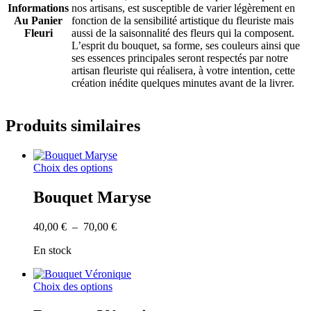
Informations
nos artisans, est susceptible de varier légèrement en
Au Panier
fonction de la sensibilité artistique du fleuriste mais
Fleuri
aussi de la saisonnalité des fleurs qui la composent.
L’esprit du bouquet, sa forme, ses couleurs ainsi que
ses essences principales seront respectés par notre
artisan fleuriste qui réalisera, à votre intention, cette
création inédite quelques minutes avant de la livrer.
Produits similaires
Ce
Choix des options
produit
a
Bouquet Maryse
plusieurs
variations.
Plage
40,00
€
–
70,00
€
Les
de
options
En stock
prix :
peuvent
40,00 €
être
à
choisies
Ce
Choix des options
70,00 €
sur
produit
la
a