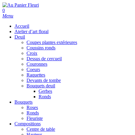
Skip
to
search
0
main
Menu
content
Accueil
Atelier d’art floral
Deuil
Coupes plantes extérieures
Coussins ronds
Croix
Dessus de cercueil
Couronnes
Coeurs
Raquettes
Devants de tombe
Bouquets deuil
Gerbes
Ronds
Bouquets
Roses
Ronds
Fleuriste
Compositions
Centre de table
Hauteur