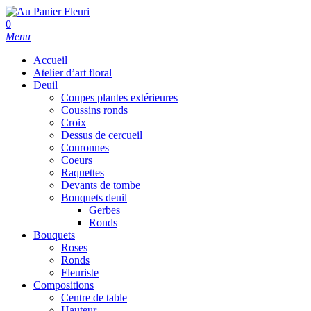
Skip
to
search
0
main
Menu
content
Accueil
Atelier d’art floral
Deuil
Coupes plantes extérieures
Coussins ronds
Croix
Dessus de cercueil
Couronnes
Coeurs
Raquettes
Devants de tombe
Bouquets deuil
Gerbes
Ronds
Bouquets
Roses
Ronds
Fleuriste
Compositions
Centre de table
Hauteur