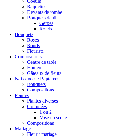
Coeurs
Raquettes
Devants de tombe
Bouquets deuil
Gerbes
Ronds
Bouquets
Roses
Ronds
Fleuriste
Compositions
Centre de table
Hauteur
Gâteaux de fleurs
Naissances / Baptêmes
Bouquets
Compositions
Plantes
Plantes diverses
Orchidées
1 ou 2
Mise en scène
Compositions
Mariage
Fleurir mariage